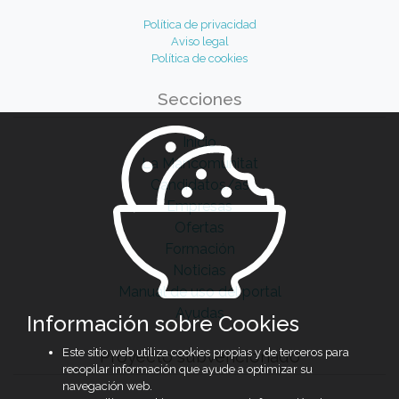
Política de privacidad
Aviso legal
Política de cookies
Secciones
Inicio
La Mancomunitat
Candidatos/as
Empresas
Ofertas
Formación
Noticias
Manual de uso del portal
Ayudas
Información sobre Cookies
Este sitio web utiliza cookies propias y de terceros para
Proyecto subvencionado
recopilar información que ayude a optimizar su
navegación web.