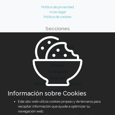
Política de privacidad
Aviso legal
Política de cookies
Secciones
Inicio
La Mancomunitat
Candidatos/as
Empresas
Ofertas
Formación
Noticias
Manual de uso del portal
Ayudas
Información sobre Cookies
Este sitio web utiliza cookies propias y de terceros para
Proyecto subvencionado
recopilar información que ayude a optimizar su
navegación web.