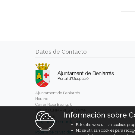
Datos de Contacto
Ajuntament de Beniarrés
Horario: -
Carrer Rosa Escrig, 6
03850 BENIARRES Alicante
Información sobre C
965515059
adl@lamancomunitat.org
Este sitio web utiliza cookies pr
No se utilizan cookies para recog
Política de privacidad