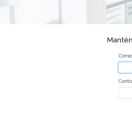
Mantén 
Correo
Contr