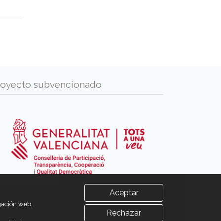
royecto subvencionado
Aceptar
egación web.
Rechazar