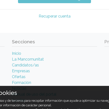
Recuperar cuenta
Secciones
P
Inicio
La Mancomunitat
Candidatos/as
Empresas
Ofertas
Formación
Noticias
ookies
Manual de uso del portal
Ayudas
opias y de terceros para recopilar información que ayude a optimizar su nav
er información de carácter personal.