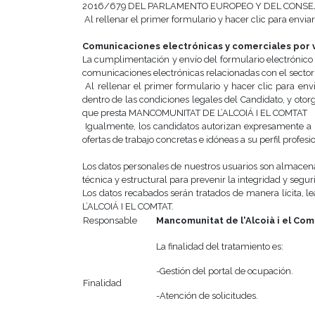
2016/679 DEL PARLAMENTO EUROPEO Y DEL CONSEJO d
Al rellenar el primer formulario y hacer clic para enviar
Comunicaciones electrónicas y comerciales por v
La cumplimentación y envío del formulario electrónic
comunicaciones electrónicas relacionadas con el sector
Al rellenar el primer formulario y hacer clic para env
dentro de las condiciones legales del Candidato, y otor
que presta MANCOMUNITAT DE L’ALCOIÁ I EL COMTAT
Igualmente, los candidatos autorizan expresamente a 
ofertas de trabajo concretas e idóneas a su perfil profesi
Los datos personales de nuestros usuarios son almace
técnica y estructural para prevenir la integridad y segu
Los datos recabados serán tratados de manera lícita, le
L’ALCOIÁ I EL COMTAT.
Responsable
Mancomunitat de l'Alcoià i el Com
La finalidad del tratamiento es:
-Gestión del portal de ocupación.
Finalidad
-Atención de solicitudes.