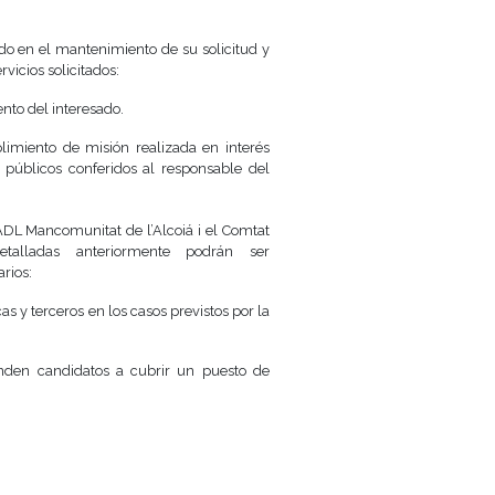
do en el mantenimiento de su solicitud y
rvicios solicitados:
nto del interesado.
limiento de misión realizada en interés
 públicos conferidos al responsable del
ADL Mancomunitat de l’Alcoiá i el Comtat
etalladas anteriormente podrán ser
rios:
s y terceros en los casos previstos por la
en candidatos a cubrir un puesto de