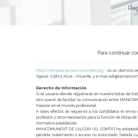
Reg
Para continuar con
https://empleo.lamancomunitat.org/
, es un dominio e
Àgora), 03801 Alcoi - Alicante, y e-mail adl@lamancom
Derecho de Información
Si el usuario decide registrarse en nuestra bolsa de tra
otro que el de facilitar la comunicación entre MANCOMU
mejorar en el mundo profesional.
A tales efectos se requerirá a los candidatos el enví­o
profesión y otros necesarios para la función de bolsa 
normativo establecido.
MANCOMUNITAT DE L’ALCOIÁ I EL COMTAT ha adoptado las 
pérdida, tratamiento o acceso no autorizado, habida c