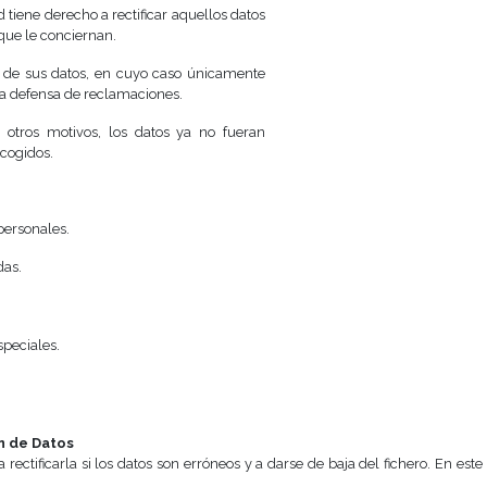
 tiene derecho a rectificar aquellos datos
que le conciernan.
to de sus datos, en cuyo caso únicamente
 la defensa de reclamaciones.
e otros motivos, los datos ya no fueran
ecogidos.
personales.
das.
speciales.
n de Datos
 a rectificarla si los datos son erróneos y a darse de baja del fichero. E