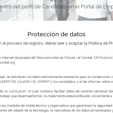
istro del perfil de Candidato en el Portal de Em
Protección de datos
 el proceso de registro, debes leer y aceptar la Política de 
n internet titularidad del Mancomunitat de l'Alcoià i el Comtat, CIF P030007
unitat.org.
bajo, se solicitarán los datos estrictamente necesarios para la consecución d
NITAT DE L’ALCOIÁ I EL COMTAT y los candidatos, y el de informar sobre ofe
 de su currí­culum, lo cual conlleva facilitar datos de carácter personal ta
de trabajo que desempeñamos. Su tratamiento estará enfocado únicamente a 
medidas de í­ndole técnica y organizativa que garantizan la seguridad de 
uenta del estado de la tecnologí­a, la naturaleza de los datos almacenado