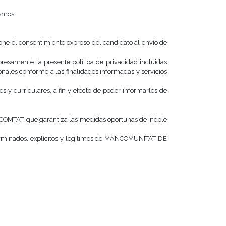
ismos.
e el consentimiento expreso del candidato al envío de
presamente la presente política de privacidad incluidas
onales conforme a las finalidades informadas y servicios
 curriculares, a fin y efecto de poder informarles de
OMTAT, que garantiza las medidas oportunas de í­ndole
eterminados, explí­citos y legí­timos de MANCOMUNITAT DE