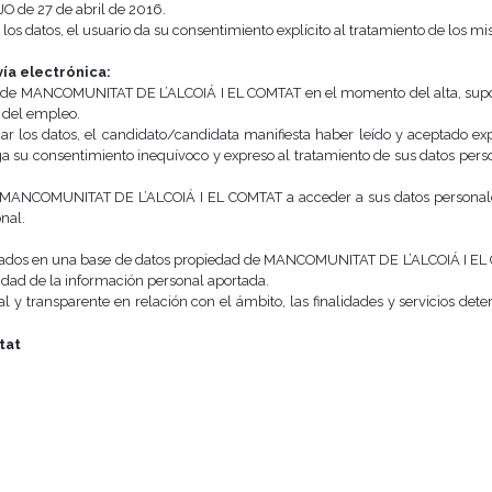
e 27 de abril de 2016.
 los datos, el usuario da su consentimiento explí­cito al tratamiento de los m
ía electrónica:
o de MANCOMUNITAT DE L’ALCOIÁ I EL COMTAT en el momento del alta, supon
 del empleo.
iar los datos, el candidato/candidata manifiesta haber leído y aceptado ex
ga su consentimiento inequívoco y expreso al tratamiento de sus datos pers
MANCOMUNITAT DE L’ALCOIÁ I EL COMTAT a acceder a sus datos personales y
onal.
nados en una base de datos propiedad de MANCOMUNITAT DE L’ALCOIÁ I EL C
ridad de la información personal aportada.
al y transparente en relación con el ámbito, las finalidades y servicios d
tat