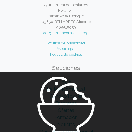
Ajuntament de Beniarrés
Horario: -
Carrer Rosa Escrig, 6
03850 BENIARRES Alicante
965515059
adl@lamancomunitat.org
Política de privacidad
Aviso legal
Política de cookies
Secciones
Inicio
La Mancomunitat
Candidatos/as
Empresas
Ofertas
Formación
Noticias
Manual de uso del portal