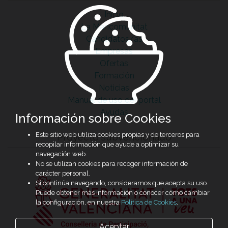
Inicio
La Mancomunitat
Candidatos/as
Empresas
Ofertas
Formación
Noticias
Manual de uso del portal
Ayudas
Información sobre Cookies
Este sitio web utiliza cookies propias y de terceros para
Proyecto subvencionado
recopilar información que ayude a optimizar su
navegación web.
No se utilizan cookies para recoger información de
carácter personal.
Si continúa navegando, consideramos que acepta su uso.
Puede obtener más información o conocer cómo cambiar
la configuración, en nuestra
Política de Cookies
.
Aceptar