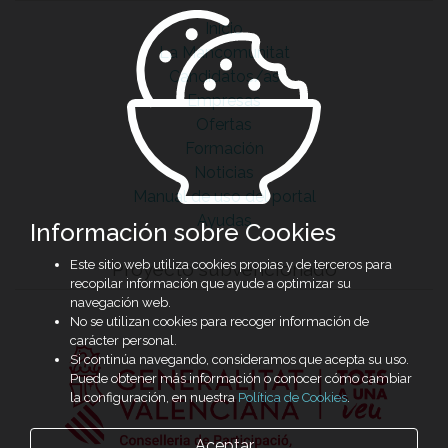
Inicio
La Mancomunitat
Candidatos/as
Empresas
Ofertas
Formación
Noticias
Manual de uso del portal
Ayudas
Información sobre Cookies
Este sitio web utiliza cookies propias y de terceros para
Proyecto subvencionado
recopilar información que ayude a optimizar su
navegación web.
No se utilizan cookies para recoger información de
carácter personal.
Si continúa navegando, consideramos que acepta su uso.
Puede obtener más información o conocer cómo cambiar
la configuración, en nuestra
Política de Cookies
.
Aceptar