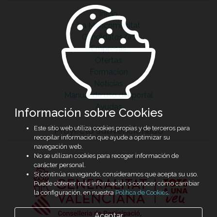
Inicio
La Mancomunitat
Candidatos/as
Empresas
Ofertas
Formación
Noticias
Manual de uso del portal
Ayudas
Información sobre Cookies
Este sitio web utiliza cookies propias y de terceros para
Proyecto subvencionado
recopilar información que ayude a optimizar su
navegación web.
No se utilizan cookies para recoger información de
carácter personal.
Si continúa navegando, consideramos que acepta su uso.
Puede obtener más información o conocer cómo cambiar
la configuración, en nuestra
Política de Cookies
.
Aceptar