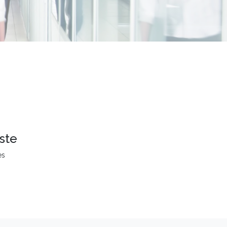
ste
es