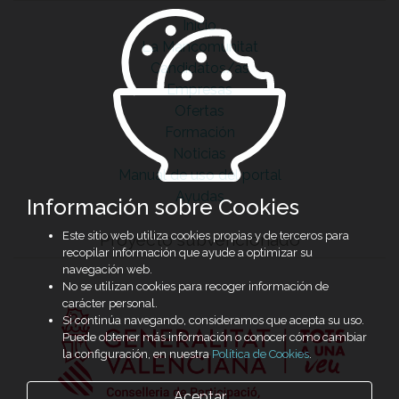
Inicio
La Mancomunitat
Candidatos/as
Empresas
Ofertas
Formación
Noticias
Manual de uso del portal
Ayudas
Información sobre Cookies
Este sitio web utiliza cookies propias y de terceros para
Proyecto subvencionado
recopilar información que ayude a optimizar su
navegación web.
No se utilizan cookies para recoger información de
carácter personal.
Si continúa navegando, consideramos que acepta su uso.
Puede obtener más información o conocer cómo cambiar
la configuración, en nuestra
Política de Cookies
.
Aceptar