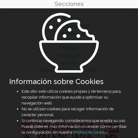
Secciones
Inicio
La Mancomunitat
Candidatos/as
Empresas
Ofertas
Formación
Noticias
Manual de uso del portal
Ayudas
Información sobre Cookies
Este sitio web utiliza cookies propias y de terceros para
Proyecto subvencionado
recopilar información que ayude a optimizar su
navegación web.
No se utilizan cookies para recoger información de
carácter personal.
Si continúa navegando, consideramos que acepta su uso.
Puede obtener más información o conocer cómo cambiar
la configuración, en nuestra
Política de Cookies
.