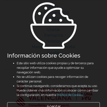
Inicio
La Mancomunitat
Candidatos/as
Empresas
Ofertas
Formación
Noticias
Manual de uso del portal
Ayudas
Información sobre Cookies
Este sitio web utiliza cookies propias y de terceros para
Proyecto subvencionado
recopilar información que ayude a optimizar su
navegación web.
No se utilizan cookies para recoger información de
carácter personal.
Si continúa navegando, consideramos que acepta su uso.
Puede obtener más información o conocer cómo cambiar
la configuración, en nuestra
Política de Cookies
.
Aceptar