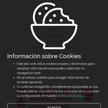
Inicio
La Mancomunitat
Candidatos/as
Empresas
Ofertas
Formación
Noticias
Manual de uso del portal
Ayudas
Información sobre Cookies
Este sitio web utiliza cookies propias y de terceros para
Proyecto subvencionado
recopilar información que ayude a optimizar su
navegación web.
No se utilizan cookies para recoger información de
carácter personal.
Si continúa navegando, consideramos que acepta su uso.
Puede obtener más información o conocer cómo cambiar
la configuración, en nuestra
Política de Cookies
.
Aceptar