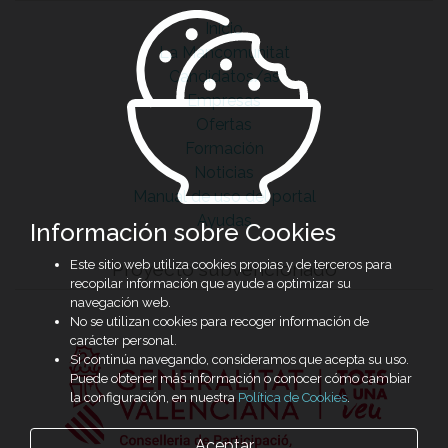
Inicio
La Mancomunitat
Candidatos/as
Empresas
Ofertas
Formación
Noticias
Manual de uso del portal
Ayudas
Información sobre Cookies
Este sitio web utiliza cookies propias y de terceros para
Proyecto subvencionado
recopilar información que ayude a optimizar su
navegación web.
No se utilizan cookies para recoger información de
carácter personal.
Si continúa navegando, consideramos que acepta su uso.
Puede obtener más información o conocer cómo cambiar
la configuración, en nuestra
Política de Cookies
.
Aceptar