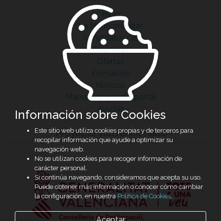
Inicio
La Mancomunitat
Candidatos/as
Empresas
Ofertas
Formación
Noticias
Manual de uso del portal
Ayudas
Información sobre Cookies
Este sitio web utiliza cookies propias y de terceros para
Proyecto subvencionado
recopilar información que ayude a optimizar su
navegación web.
No se utilizan cookies para recoger información de
carácter personal.
Si continúa navegando, consideramos que acepta su uso.
Puede obtener más información o conocer cómo cambiar
la configuración, en nuestra
Política de Cookies
.
Aceptar