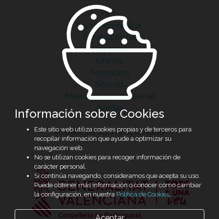
Inicio
La Mancomunitat
Candidatos/as
Empresas
Ofertas
Formación
Noticias
Manual de uso del portal
Ayudas
Información sobre Cookies
Este sitio web utiliza cookies propias y de terceros para
Proyecto subvencionado
recopilar información que ayude a optimizar su
navegación web.
No se utilizan cookies para recoger información de
carácter personal.
Si continúa navegando, consideramos que acepta su uso.
Puede obtener más información o conocer cómo cambiar
la configuración, en nuestra
Política de Cookies
.
Aceptar