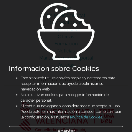
Inicio
La Mancomunitat
Candidatos/as
Empresas
Ofertas
Formación
Noticias
Manual de uso del portal
Ayudas
Información sobre Cookies
Este sitio web utiliza cookies propias y de terceros para
Proyecto subvencionado
recopilar información que ayude a optimizar su
navegación web.
No se utilizan cookies para recoger información de
carácter personal.
Si continúa navegando, consideramos que acepta su uso.
Puede obtener más información o conocer cómo cambiar
la configuración, en nuestra
Política de Cookies
.
Aceptar