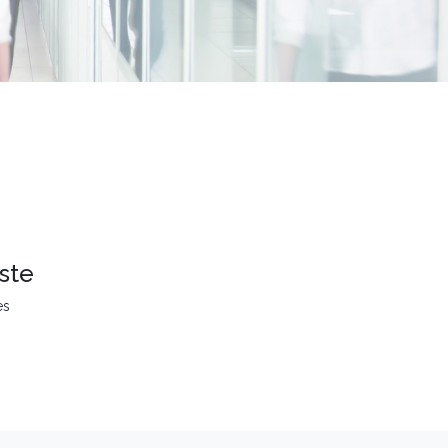
ste
es