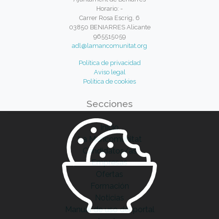
Horario: -
Carrer Rosa Escrig, 6
03850 BENIARRES Alicante
965515059
adl@lamancomunitat.org
Política de privacidad
Aviso legal
Política de cookies
Secciones
Inicio
La Mancomunitat
Candidatos/as
Empresas
Ofertas
Formación
Noticias
Manual de uso del portal