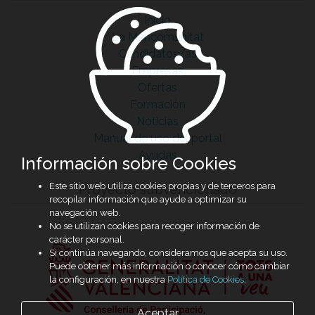
Inicio
La Mancomunitat
Candidatos/as
Empresas
Ofertas
Formación
Noticias
Manual de uso del portal
Ayudas
Información sobre Cookies
Este sitio web utiliza cookies propias y de terceros para
Proyecto subvencionado
recopilar información que ayude a optimizar su
navegación web.
No se utilizan cookies para recoger información de
carácter personal.
Si continúa navegando, consideramos que acepta su uso.
Puede obtener más información o conocer cómo cambiar
la configuración, en nuestra
Política de Cookies
.
Aceptar