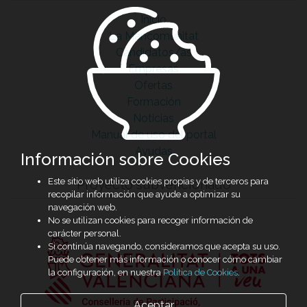
Inicio
La Mancomunitat
Candidatos/as
Empresas
Ofertas
Formación
Noticias
Manual de uso del portal
Ayudas
Información sobre Cookies
Este sitio web utiliza cookies propias y de terceros para
Proyecto subvencionado
recopilar información que ayude a optimizar su
navegación web.
No se utilizan cookies para recoger información de
carácter personal.
Si continúa navegando, consideramos que acepta su uso.
Puede obtener más información o conocer cómo cambiar
la configuración, en nuestra
Política de Cookies
.
Aceptar