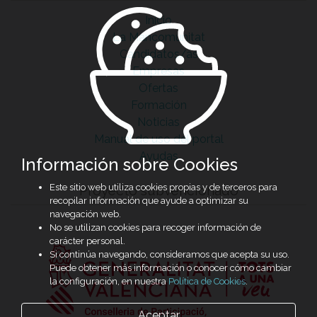
Inicio
La Mancomunitat
Candidatos/as
Empresas
Ofertas
Formación
Noticias
Manual de uso del portal
Ayudas
Información sobre Cookies
Este sitio web utiliza cookies propias y de terceros para
Proyecto subvencionado
recopilar información que ayude a optimizar su
navegación web.
No se utilizan cookies para recoger información de
carácter personal.
Si continúa navegando, consideramos que acepta su uso.
Puede obtener más información o conocer cómo cambiar
la configuración, en nuestra
Política de Cookies
.
Aceptar