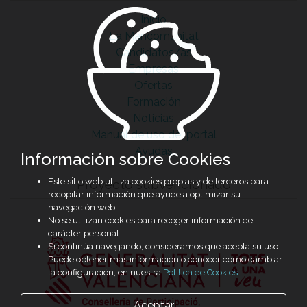
Inicio
La Mancomunitat
Candidatos/as
Empresas
Ofertas
Formación
Noticias
Manual de uso del portal
Ayudas
Información sobre Cookies
Este sitio web utiliza cookies propias y de terceros para
Proyecto subvencionado
recopilar información que ayude a optimizar su
navegación web.
No se utilizan cookies para recoger información de
carácter personal.
Si continúa navegando, consideramos que acepta su uso.
Puede obtener más información o conocer cómo cambiar
la configuración, en nuestra
Política de Cookies
.
Aceptar