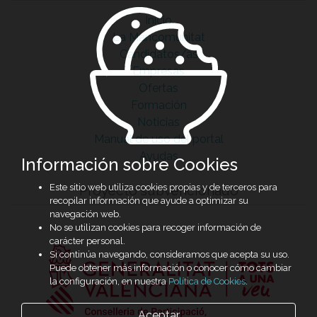
Inicio
La Mancomunitat
Candidatos/as
Empresas
Ofertas
Formación
Noticias
Manual de uso del portal
Ayudas
Información sobre Cookies
Este sitio web utiliza cookies propias y de terceros para
Proyecto subvencionado
recopilar información que ayude a optimizar su
navegación web.
No se utilizan cookies para recoger información de
carácter personal.
Si continúa navegando, consideramos que acepta su uso.
Puede obtener más información o conocer cómo cambiar
la configuración, en nuestra
Política de Cookies
.
Aceptar