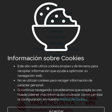
Inicio
La Mancomunitat
Candidatos/as
Empresas
Ofertas
Formación
Noticias
Manual de uso del portal
Ayudas
Información sobre Cookies
Este sitio web utiliza cookies propias y de terceros para
Proyecto subvencionado
recopilar información que ayude a optimizar su
navegación web.
No se utilizan cookies para recoger información de
carácter personal.
Si continúa navegando, consideramos que acepta su uso.
Puede obtener más información o conocer cómo cambiar
la configuración, en nuestra
Política de Cookies
.
Aceptar