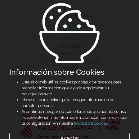
Inicio
La Mancomunitat
Candidatos/as
Empresas
Ofertas
Formación
Noticias
Manual de uso del portal
Ayudas
Información sobre Cookies
Este sitio web utiliza cookies propias y de terceros para
Proyecto subvencionado
recopilar información que ayude a optimizar su
navegación web.
No se utilizan cookies para recoger información de
carácter personal.
Si continúa navegando, consideramos que acepta su uso.
Puede obtener más información o conocer cómo cambiar
la configuración, en nuestra
Política de Cookies
.
Aceptar