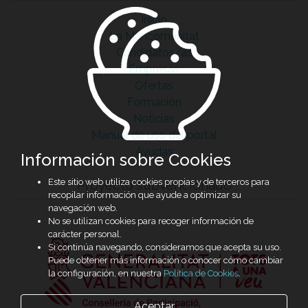
Inicio
La Mancomunitat
Candidatos/as
Empresas
Ofertas
Formación
Noticias
Manual de uso del portal
Ayudas
Información sobre Cookies
Este sitio web utiliza cookies propias y de terceros para
Proyecto subvencionado
recopilar información que ayude a optimizar su
navegación web.
No se utilizan cookies para recoger información de
carácter personal.
Si continúa navegando, consideramos que acepta su uso.
Puede obtener más información o conocer cómo cambiar
la configuración, en nuestra
Política de Cookies
.
Aceptar