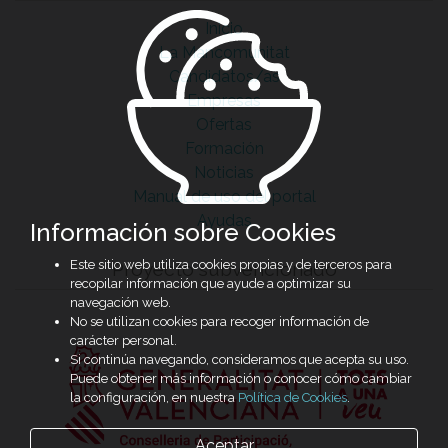
Inicio
La Mancomunitat
Candidatos/as
Empresas
Ofertas
Formación
Noticias
Manual de uso del portal
Ayudas
Información sobre Cookies
Este sitio web utiliza cookies propias y de terceros para
Proyecto subvencionado
recopilar información que ayude a optimizar su
navegación web.
No se utilizan cookies para recoger información de
carácter personal.
Si continúa navegando, consideramos que acepta su uso.
Puede obtener más información o conocer cómo cambiar
la configuración, en nuestra
Política de Cookies
.
Aceptar