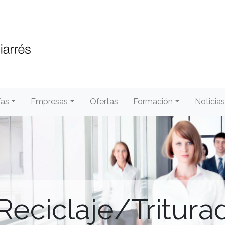
/as
Empresas
Ofertas
Formación
Noticias
Reciclaje/Triturad