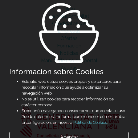
Inicio
La Mancomunitat
Candidatos/as
Empresas
Ofertas
Formación
Noticias
Manual de uso del portal
Ayudas
Información sobre Cookies
Este sitio web utiliza cookies propias y de terceros para
Proyecto subvencionado
recopilar información que ayude a optimizar su
navegación web.
No se utilizan cookies para recoger información de
carácter personal.
Si continúa navegando, consideramos que acepta su uso.
Puede obtener más información o conocer cómo cambiar
la configuración, en nuestra
Política de Cookies
.
Aceptar