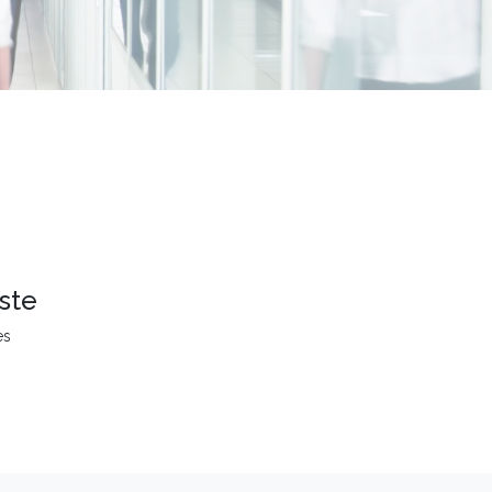
ste
es