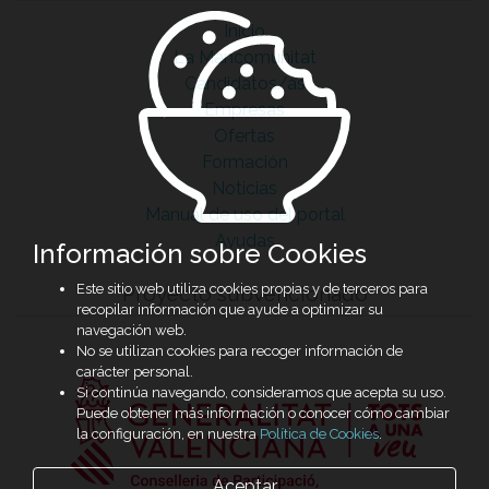
Inicio
La Mancomunitat
Candidatos/as
Empresas
Ofertas
Formación
Noticias
Manual de uso del portal
Ayudas
Información sobre Cookies
Este sitio web utiliza cookies propias y de terceros para
Proyecto subvencionado
recopilar información que ayude a optimizar su
navegación web.
No se utilizan cookies para recoger información de
carácter personal.
Si continúa navegando, consideramos que acepta su uso.
Puede obtener más información o conocer cómo cambiar
la configuración, en nuestra
Política de Cookies
.
Aceptar