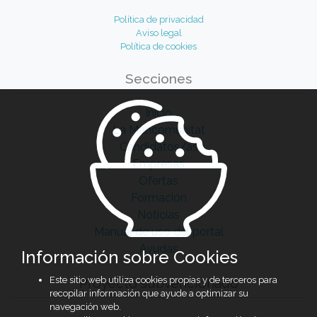
Política de privacidad
Aviso legal
Política de cookies
Secciones
Inicio
La Mancomunitat
Candidatos/as
Empresas
Ofertas
Formación
Noticias
Manual de uso del portal
Ayudas
Información sobre Cookies
Este sitio web utiliza cookies propias y de terceros para
Proyecto subvencionado
recopilar información que ayude a optimizar su
navegación web.