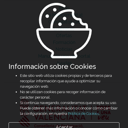
Inicio
La Mancomunitat
Candidatos/as
Empresas
Ofertas
Formación
Noticias
Manual de uso del portal
Ayudas
Información sobre Cookies
Este sitio web utiliza cookies propias y de terceros para
Proyecto subvencionado
recopilar información que ayude a optimizar su
navegación web.
No se utilizan cookies para recoger información de
carácter personal.
Si continúa navegando, consideramos que acepta su uso.
Puede obtener más información o conocer cómo cambiar
la configuración, en nuestra
Política de Cookies
.
Aceptar