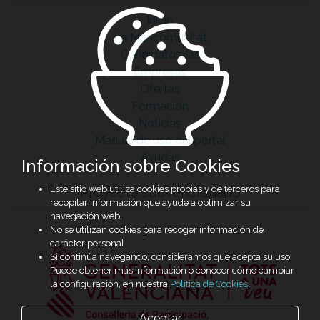
Inicio
La Mancomunitat
Candidatos/as
Empresas
Ofertas
Formación
Noticias
Manual de uso del portal
Ayudas
Información sobre Cookies
Este sitio web utiliza cookies propias y de terceros para
Proyecto subvencionado
recopilar información que ayude a optimizar su
navegación web.
No se utilizan cookies para recoger información de
carácter personal.
Si continúa navegando, consideramos que acepta su uso.
Puede obtener más información o conocer cómo cambiar
la configuración, en nuestra
Política de Cookies
.
Aceptar