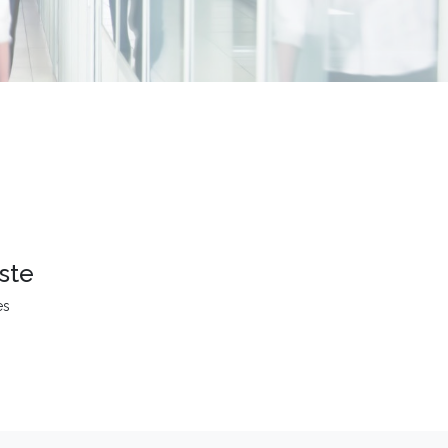
ste
es