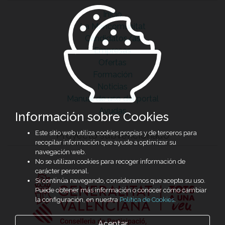
Inicio
La Mancomunitat
Candidatos/as
Empresas
Ofertas
Formación
Noticias
Manual de uso del portal
Ayudas
Información sobre Cookies
Este sitio web utiliza cookies propias y de terceros para
Proyecto subvencionado
recopilar información que ayude a optimizar su
navegación web.
No se utilizan cookies para recoger información de
carácter personal.
Si continúa navegando, consideramos que acepta su uso.
Puede obtener más información o conocer cómo cambiar
la configuración, en nuestra
Política de Cookies
.
Aceptar