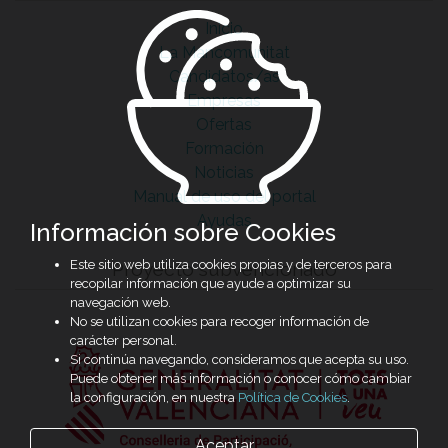
Inicio
La Mancomunitat
Candidatos/as
Empresas
Ofertas
Formación
Noticias
Manual de uso del portal
Ayudas
Información sobre Cookies
Este sitio web utiliza cookies propias y de terceros para
Proyecto subvencionado
recopilar información que ayude a optimizar su
navegación web.
No se utilizan cookies para recoger información de
carácter personal.
Si continúa navegando, consideramos que acepta su uso.
Puede obtener más información o conocer cómo cambiar
la configuración, en nuestra
Política de Cookies
.
Aceptar