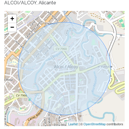
ALCOI/ALCOY, Alicante
+
−
Leaflet
| ©
OpenStreetMap
contributors