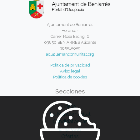
Ajuntament de Beniarrés
Horario: -
Carrer Rosa Escrig, 6
03850 BENIARRES Alicante
965515059
adl@lamancomunitat.org
Política de privacidad
Aviso legal
Política de cookies
Secciones
Inicio
La Mancomunitat
Candidatos/as
Empresas
Ofertas